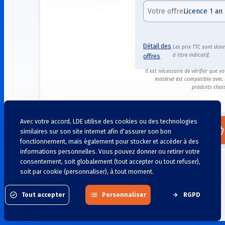
Votre offre
Licence 1 an
Détail des
Les prix TTC sont don
à titre indicatif.
offres
Il est nécessaire de vérifier que vo
matériel est compatible avec 
produits chois
Ajouter ce produit…
Avec votre accord, LDE utilise des cookies ou des technologies
Version de démonstration
Au panier
similaires sur son site internet afin d'assurer son bon
fonctionnement, mais également pour stocker et accéder à des
informations personnelles. Vous pouvez donner ou retirer votre
consentement, soit globalement (tout accepter ou tout refuser),
soit par cookie (personnaliser), à tout moment.
Détail des offres
Tout accepter
Personnaliser
RGPD
Classe